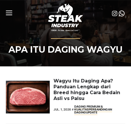
Skip
to
Insta
Wha
content
Menu
APA ITU DAGING WAGYU
Wagyu Itu Daging Apa?
Panduan Lengkap dari
Breed hingga Cara Bedain
Asli vs Palsu
DAGING PREMIUM &
JUL. 1, 2026
KUALITAS
PERBANDINGAN
DAGING
UPDATE