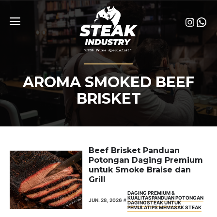
Skip
to
Insta
Wha
content
Menu
AROMA SMOKED BEEF
BRISKET
Beef Brisket Panduan
Potongan Daging Premium
untuk Smoke Braise dan
Grill
DAGING PREMIUM &
KUALITAS
PANDUAN POTONGAN
JUN. 28, 2026
DAGING
STEAK UNTUK
PEMULA
TIPS MEMASAK STEAK