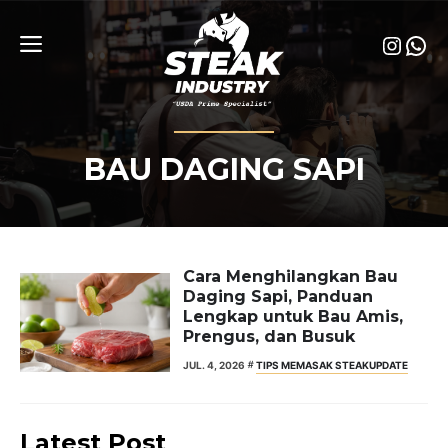
Skip
to
Insta
Wha
content
Menu
BAU DAGING SAPI
Cara Menghilangkan Bau
Daging Sapi, Panduan
Lengkap untuk Bau Amis,
Prengus, dan Busuk
JUL. 4, 2026
TIPS MEMASAK STEAK
UPDATE
Latest Post