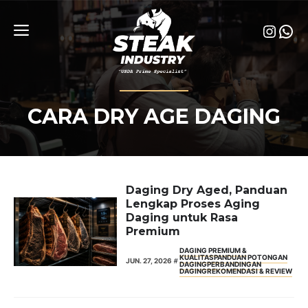
Skip
to
Insta
Wha
content
Menu
CARA DRY AGE DAGING
Daging Dry Aged, Panduan
Lengkap Proses Aging
Daging untuk Rasa
Premium
DAGING PREMIUM &
KUALITAS
PANDUAN POTONGAN
JUN. 27, 2026
DAGING
PERBANDINGAN
DAGING
REKOMENDASI & REVIEW