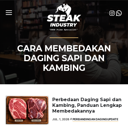
Skip
to
Insta
Wha
content
Menu
CARA MEMBEDAKAN
DAGING SAPI DAN
KAMBING
Perbedaan Daging Sapi dan
Kambing, Panduan Lengkap
Membedakannya
JUL. 1, 2026
PERBANDINGAN DAGING
UPDATE