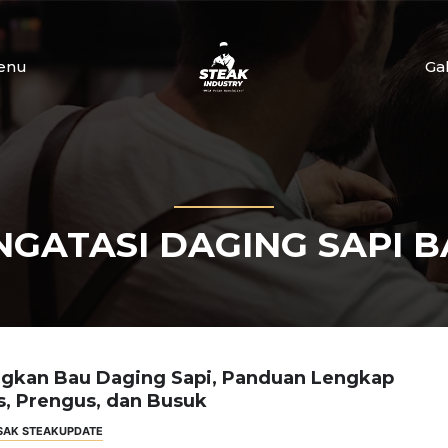
enu
Ga
GATASI DAGING SAPI 
ngkan Bau Daging Sapi, Panduan Lengkap
, Prengus, dan Busuk
SAK STEAK
UPDATE