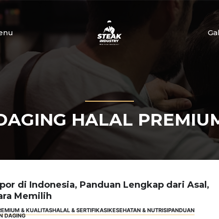
enu
Ga
DAGING HALAL PREMIU
por di Indonesia, Panduan Lengkap dari Asal,
ara Memilih
REMIUM & KUALITAS
HALAL & SERTIFIKASI
KESEHATAN & NUTRISI
PANDUAN
N DAGING