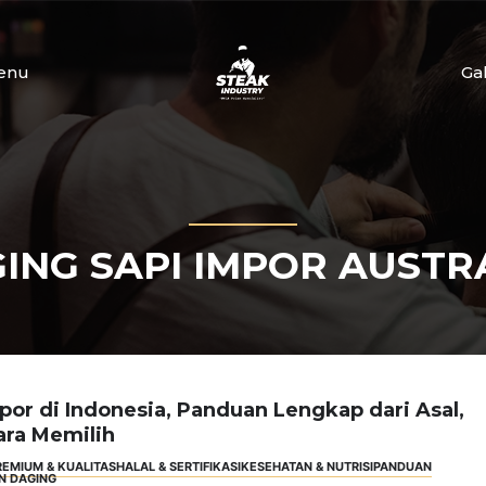
enu
Ga
ING SAPI IMPOR AUSTR
por di Indonesia, Panduan Lengkap dari Asal,
ara Memilih
REMIUM & KUALITAS
HALAL & SERTIFIKASI
KESEHATAN & NUTRISI
PANDUAN
N DAGING