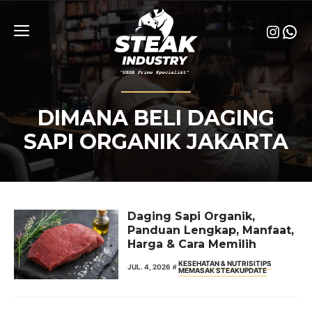
Skip
to
Insta
Wha
content
Menu
DIMANA BELI DAGING
SAPI ORGANIK JAKARTA
Daging Sapi Organik,
Panduan Lengkap, Manfaat,
Harga & Cara Memilih
KESEHATAN & NUTRISI
TIPS
JUL. 4, 2026
MEMASAK STEAK
UPDATE