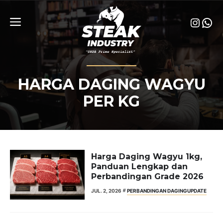
Skip
to
Insta
Wha
content
Menu
HARGA DAGING WAGYU
PER KG
Harga Daging Wagyu 1kg,
Panduan Lengkap dan
Perbandingan Grade 2026
JUL. 2, 2026
PERBANDINGAN DAGING
UPDATE