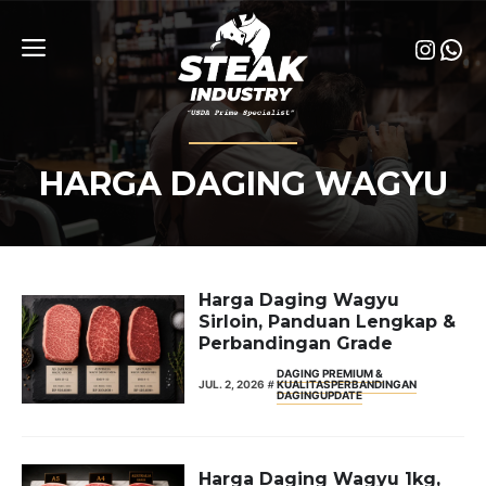
Skip
to
Insta
Wha
content
Menu
HARGA DAGING WAGYU
Harga Daging Wagyu
Sirloin, Panduan Lengkap &
Perbandingan Grade
DAGING PREMIUM &
JUL. 2, 2026
KUALITAS
PERBANDINGAN
DAGING
UPDATE
Harga Daging Wagyu 1kg,