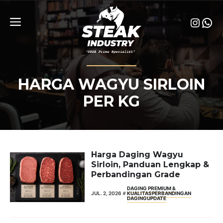
Skip
to
Insta
Wha
content
Menu
HARGA WAGYU SIRLOIN
PER KG
Harga Daging Wagyu
Sirloin, Panduan Lengkap &
Perbandingan Grade
DAGING PREMIUM &
JUL. 2, 2026
KUALITAS
PERBANDINGAN
DAGING
UPDATE