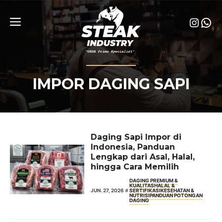
Skip
to
Insta
Wha
content
Menu
IMPOR DAGING SAPI
Daging Sapi Impor di
Indonesia, Panduan
Lengkap dari Asal, Halal,
hingga Cara Memilih
DAGING PREMIUM &
KUALITAS
HALAL &
JUN. 27, 2026
SERTIFIKASI
KESEHATAN &
NUTRISI
PANDUAN POTONGAN
DAGING