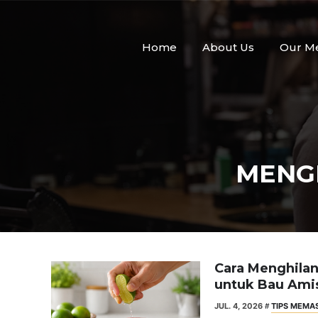
Skip
to
content
Home
About Us
Our M
MENG
Cara Menghila
untuk Bau Amis
JUL. 4, 2026
TIPS MEMA