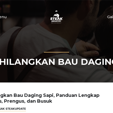
enu
Ga
HILANGKAN BAU DAGING
ngkan Bau Daging Sapi, Panduan Lengkap
, Prengus, dan Busuk
SAK STEAK
UPDATE