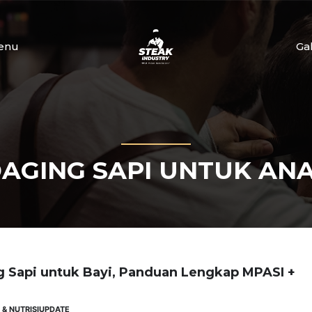
enu
Ga
AGING SAPI UNTUK ANA
 Sapi untuk Bayi, Panduan Lengkap MPASI +
& NUTRISI
UPDATE