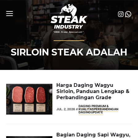
Skip
to
Insta
Wha
content
Menu
SIRLOIN STEAK ADALAH
Harga Daging Wagyu
Sirloin, Panduan Lengkap &
Perbandingan Grade
DAGING PREMIUM &
JUL. 2, 2026
KUALITAS
PERBANDINGAN
DAGING
UPDATE
Bagian Daging Sapi Wagyu,