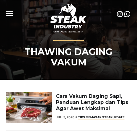
Skip
to
Insta
Wha
content
Menu
THAWING DAGING
VAKUM
Cara Vakum Daging Sapi,
Panduan Lengkap dan Tips
Agar Awet Maksimal
JUL. 5, 2026
TIPS MEMASAK STEAK
UPDATE