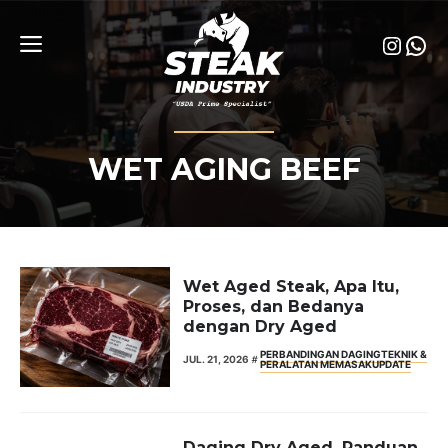
Skip
to
Insta
Wha
content
Menu
WET AGING BEEF
Wet Aged Steak, Apa Itu,
Proses, dan Bedanya
dengan Dry Aged
PERBANDINGAN DAGING
TEKNIK &
JUL. 21, 2026
PERALATAN MEMASAK
UPDATE
Daging Dry Aged, Panduan