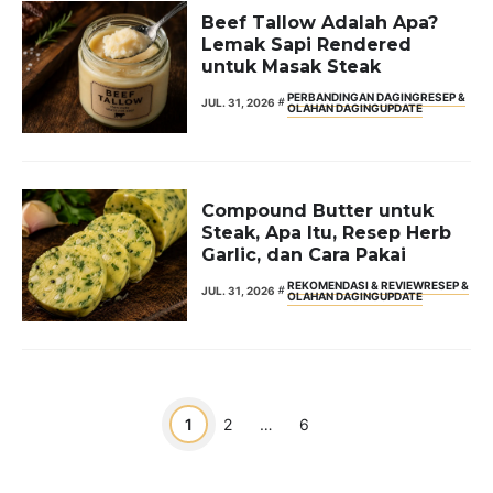
Beef Tallow Adalah Apa?
Lemak Sapi Rendered
untuk Masak Steak
PERBANDINGAN DAGING
RESEP &
JUL. 31, 2026
OLAHAN DAGING
UPDATE
Compound Butter untuk
Steak, Apa Itu, Resep Herb
Garlic, dan Cara Pakai
REKOMENDASI & REVIEW
RESEP &
JUL. 31, 2026
OLAHAN DAGING
UPDATE
Page
Page
Page
1
2
…
6