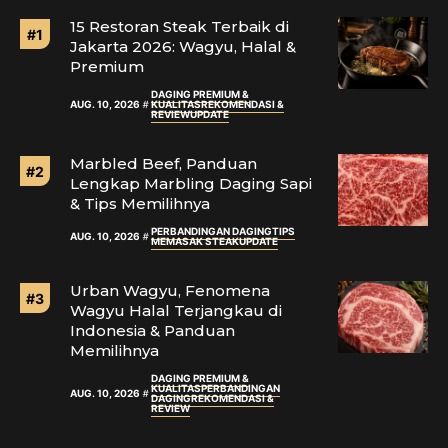
15 Restoran Steak Terbaik di
Jakarta 2026: Wagyu, Halal &
Premium
DAGING PREMIUM &
AUG. 10, 2026
KUALITAS
REKOMENDASI &
REVIEW
UPDATE
Marbled Beef, Panduan
Lengkap Marbling Daging Sapi
& Tips Memilihnya
PERBANDINGAN DAGING
TIPS
AUG. 10, 2026
MEMASAK STEAK
UPDATE
Urban Wagyu, Fenomena
Wagyu Halal Terjangkau di
Indonesia & Panduan
Memilihnya
DAGING PREMIUM &
KUALITAS
PERBANDINGAN
AUG. 10, 2026
DAGING
REKOMENDASI &
REVIEW