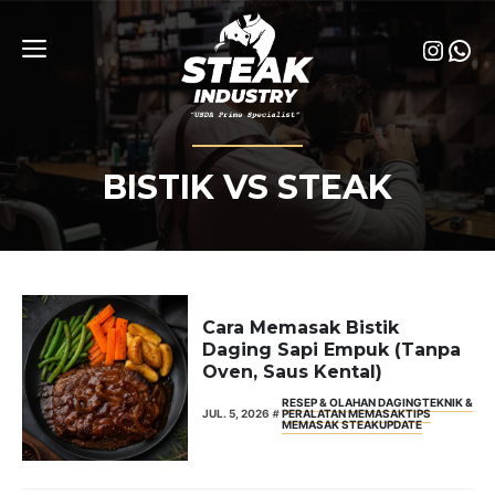
Skip
to
Insta
Wha
content
Menu
BISTIK VS STEAK
Cara Memasak Bistik
Daging Sapi Empuk (Tanpa
Oven, Saus Kental)
RESEP & OLAHAN DAGING
TEKNIK &
JUL. 5, 2026
PERALATAN MEMASAK
TIPS
MEMASAK STEAK
UPDATE