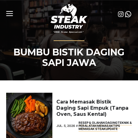
Skip
to
Insta
Wha
content
Menu
BUMBU BISTIK DAGING
SAPI JAWA
Cara Memasak Bistik
Daging Sapi Empuk (Tanpa
Oven, Saus Kental)
RESEP & OLAHAN DAGING
TEKNIK &
JUL. 5, 2026
PERALATAN MEMASAK
TIPS
MEMASAK STEAK
UPDATE