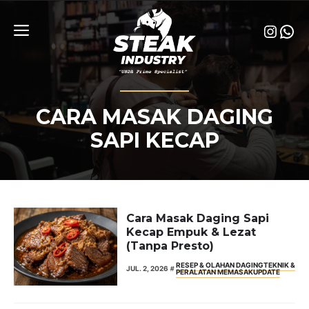
Skip
to
Insta
Wha
content
Menu
CARA MASAK DAGING
SAPI KECAP
Cara Masak Daging Sapi
Kecap Empuk & Lezat
(Tanpa Presto)
RESEP & OLAHAN DAGING
TEKNIK &
JUL. 2, 2026
PERALATAN MEMASAK
UPDATE