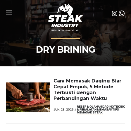
Skip
to
Insta
Wha
content
Menu
DRY BRINING
Cara Memasak Daging Biar
Cepat Empuk, 5 Metode
Terbukti dengan
Perbandingan Waktu
RESEP & OLAHAN DAGING
TEKNIK
JUN. 28, 2026
& PERALATAN MEMASAK
TIPS
MEMASAK STEAK