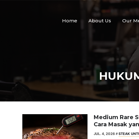
Skip
to
content
Home
About Us
Our M
HUKUM
Medium Rare St
Cara Masak ya
JUL. 4, 2026
STEAK UNT