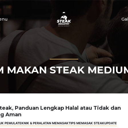
enu
Ga
 MAKAN STEAK MEDIU
eak, Panduan Lengkap Halal atau Tidak dan
ng Aman
UK PEMULA
TEKNIK & PERALATAN MEMASAK
TIPS MEMASAK STEAK
UPDATE