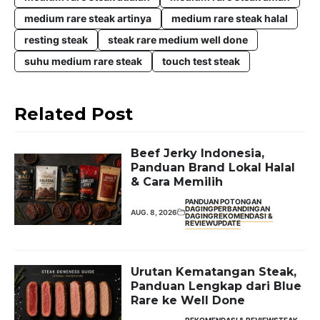
k
p
medium rare steak artinya
medium rare steak halal
resting steak
steak rare medium well done
suhu medium rare steak
touch test steak
Related Post
Beef Jerky Indonesia,
Panduan Brand Lokal Halal
& Cara Memilih
PANDUAN POTONGAN
DAGING
PERBANDINGAN
AUG. 8, 2026
DAGING
REKOMENDASI &
REVIEW
UPDATE
Urutan Kematangan Steak,
Panduan Lengkap dari Blue
Rare ke Well Done
REKOMENDASI & REVIEW
STEAK