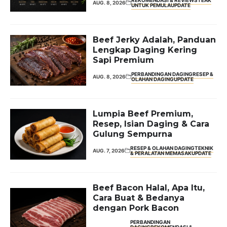
AUG. 8, 2026
UNTUK PEMULA
UPDATE
Beef Jerky Adalah, Panduan
Lengkap Daging Kering
Sapi Premium
PERBANDINGAN DAGING
RESEP &
AUG. 8, 2026
OLAHAN DAGING
UPDATE
Lumpia Beef Premium,
Resep, Isian Daging & Cara
Gulung Sempurna
RESEP & OLAHAN DAGING
TEKNIK
AUG. 7, 2026
& PERALATAN MEMASAK
UPDATE
Beef Bacon Halal, Apa Itu,
Cara Buat & Bedanya
dengan Pork Bacon
PERBANDINGAN
DAGING
REKOMENDASI &