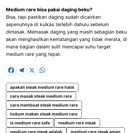
Medium rare bisa pakai daging beku?
Bisa, tapi pastikan daging sudah dicairkan
sepenuhnya di kulkas terlebih dahulu sebelum
dimasak. Memasak daging yang masih sebagian beku
akan menghasilkan kematangan yang tidak merata, di
mana bagian dalam sulit mencapai suhu target
medium rare yang tepat.
F
T
X
W
a
el
h
c
e
a
apakah steak medium rare halal
e
cara masak steak medium rare
g
t
cara membuat steak medium rare
b
r
s
hukum makan steak medium rare
o
a
A
is medium rare safe
medium rare steak
o
m
p
medium rare steak adalah
medium rare steak aman