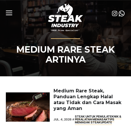
Skip
to
Insta
Wha
content
Menu
MEDIUM RARE STEAK
ARTINYA
Medium Rare Steak,
Panduan Lengkap Halal
atau Tidak dan Cara Masak
yang Aman
STEAK UNTUK PEMULA
TEKNIK &
JUL. 4, 2026
PERALATAN MEMASAK
TIPS
MEMASAK STEAK
UPDATE