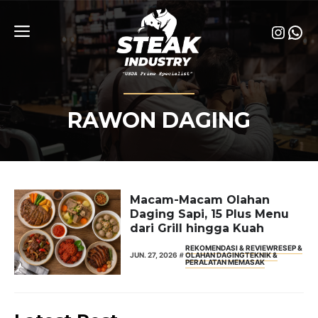
Skip
to
Insta
Wha
content
Menu
RAWON DAGING
Macam-Macam Olahan
Daging Sapi, 15 Plus Menu
dari Grill hingga Kuah
REKOMENDASI & REVIEW
RESEP &
JUN. 27, 2026
OLAHAN DAGING
TEKNIK &
PERALATAN MEMASAK