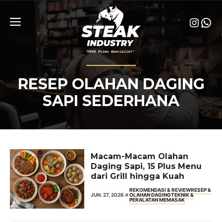
Skip
to
Insta
Wha
content
Menu
RESEP OLAHAN DAGING
SAPI SEDERHANA
Macam-Macam Olahan
Daging Sapi, 15 Plus Menu
dari Grill hingga Kuah
REKOMENDASI & REVIEW
RESEP &
JUN. 27, 2026
OLAHAN DAGING
TEKNIK &
PERALATAN MEMASAK