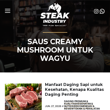
Skip
to
Insta
Wha
content
Menu
SAUS CREAMY
MUSHROOM UNTUK
WAGYU
Manfaat Daging Sapi untuk
Kesehatan, Kenapa Kualitas
Daging Penting
DAGING PREMIUM &
KUALITAS
KESEHATAN &
JUN. 27, 2026
NUTRISI
REKOMENDASI &
REVIEW
TEKNIK & PERALATAN