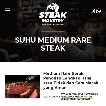
Skip
to
Insta
Wha
content
Menu
SUHU MEDIUM RARE
STEAK
Medium Rare Steak,
Panduan Lengkap Halal
atau Tidak dan Cara Masak
yang Aman
STEAK UNTUK PEMULA
TEKNIK &
JUL. 4, 2026
PERALATAN MEMASAK
TIPS
MEMASAK STEAK
UPDATE