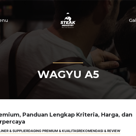
enu
Ga
WAGYU A5
emium, Panduan Lengkap Kriteria, Harga, dan
rpercaya
LINER & SUPPLIER
DAGING PREMIUM & KUALITAS
REKOMENDASI & REVIEW